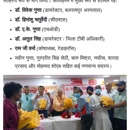
सक्रिय रूप से भाग लिया। कार्यक्रम में मुख्य रूप से शामिल रहे:
डॉ. विवेक गुप्ता
(डायरेक्टर, बलरामपुर अस्पताल)
डॉ. हिमांशु चतुर्वेदी
(सीएमएस)
डॉ. ए.के. गुप्ता
(एचओडी)
डॉ. अतुल सिंह
(डायरेक्टर / जिला टीबी अधिकारी)
राम जी वर्मा
(कोषाध्यक्ष, रेडक्रॉस)
नवीन गुप्ता, गुरप्रीत सिंह सेठी, चारु मिश्रा, नफीस, शारदा
प्रसाद और मोहम्मद शोएब सहित कई गणमान्य सदस्य।