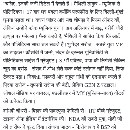
"चलिए, इनकी जर्नी डिटेल में देखते हैं। मैथिली ठाकुर - म्यूजिक से
पॉलिटिक्स। 17 बार घर बदला क्योंकि परफॉर्मेंस के लिए दिल्ली-मुंबई
घूमना पड़ता था। करण जौहर और यश चोपड़ा ने फिल्म ऑफर की,
लेकिन उन्होंने फोक म्यूजिक चुना। अब अलिनगर में बाढ़, गरीबी जैसे
इश्यूज पर फोकस। फैंस कहते हैं, 'मैथिली ने साबित किया कि आर्ट
और पॉलिटिक्स साथ चल सकते हैं।'पुष्पेंद्र सरोज - सबसे युवा MP
का टाइटल! कौशांबी में जन्मे, लंदन के ब्रुनल यूनिवर्सिटी से
पॉलिटिकल साइंस में ग्रेजुएट। SP में एक्टिव, पापा की लिगेसी लेकिन
खुद का ब्रांड। संसद में ओथ लेते वक्त कोई स्लोगन नहीं दिया, सिर्फ
टेक्स्ट पढ़ा। निकhil गडकरी और राहुल गांधी को एडमायर करते हैं।
प्रिया सरोज - तूफानी सरोज की बेटी, लेकिन GEN Z स्टाइल।
सोशल मीडिया पर वायरल, मछलीशहर में MY (मुस्लिम-यादव) वोटर्स
को कनेक्ट किया।
शांभवी चौधरी - बिहार की पावरफुल फैमिली से। IIT बॉम्बे ग्रेजुएट,
टाइम्स ऑफ इंडिया में इंटर्नशिप की। NDA की सबसे युवा, मोदी जी
की तारीफ ने बूस्ट दिया।संजना जाटव - फिरोजाबाद में BSP को