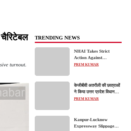
चैरिटेबल
TRENDING NEWS
NHAI Takes Strict
Action Against
ive turnout.
Concessionaire,
PREM KUMAR
Consultant and Officials
Over Kanpur–Lucknow
Expressway Issues
केजीबीवी अतरौली की छात्राओं
ने किया उत्तर प्रदेश विधानसभा
का शैक्षिक भ्रमण, लोकतांत्रिक
PREM KUMAR
प्रक्रिया को करीब से समझा
Kanpur-Lucknow
Expressway Slippage