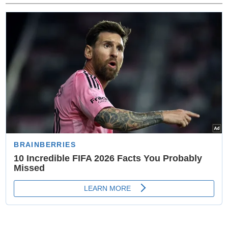
‘ताइक्वांडो हॉल ऑफ फेम इंडिया 2026’ सम्मान