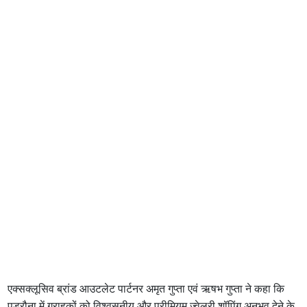
एक्सक्लूसिव ब्रांड आउटलेट पार्टनर अमृत गुप्ता एवं ऋषभ गुप्ता ने कहा कि
पडरौना में ग्राहकों को विश्वसनीय और प्रीमियम ज्वेलरी शॉपिंग अनुभव देने के