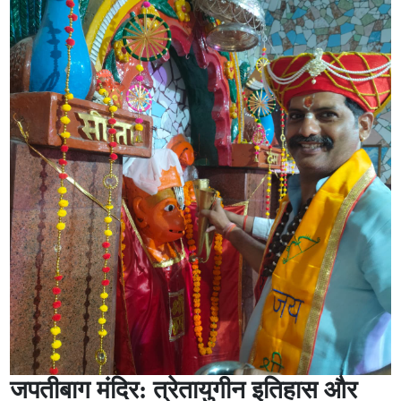
जपतीबाग मंदिर: त्रेतायुगीन इतिहास और