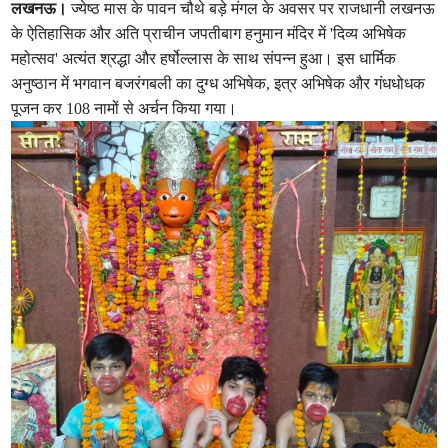
लखनऊ।
ज्येष्ठ मास के पावन चौथे बड़े मंगल के अवसर पर राजधानी लखनऊ
के ऐतिहासिक और अति प्राचीन जपतीबाग हनुमान मंदिर में 'दिव्य अभिषेक
महोत्सव' अत्यंत श्रद्धा और हर्षोल्लास के साथ संपन्न हुआ। इस धार्मिक
अनुष्ठान में भगवान बजरंगबली का दुग्ध अभिषेक, इत्र अभिषेक और गंधधोधक
पूजन कर 108 नामों से अर्चन किया गया।