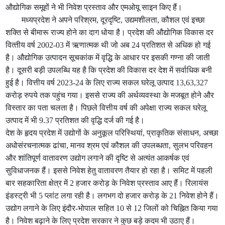
औद्योगिक समूहों ने भी निवेश प्रस्‍ताव और एमओयू साइन किए हैं।
मध्‍यप्रदेश ने अपने परिश्रम, दूरदृष्टि, उद्यमशीलता, कौशल एवं इच्‍छा
शक्ति से बीमारू राज्‍य होने का दाग धोया है। प्रदेश की औद्योगिक विकास दर
वित्‍तीय वर्ष 2002-03 में ऋणात्मक थी जो अब 24 प्रतिशत से अधि‍क हो गई
है। औद्योगिक उत्पादन सूचकांक में वृद्धि के आधार पर इसकी गण्ना की जाती
है। दूसरी बड़ी उपलब्धि यह है कि प्रदेश की विकास दर देश में सर्वाधिक बनी
हुई है। वित्तीय वर्ष 2023-24 के लिए राज्य सकल घरेलू उत्पाद 13,63,327
करोड़ रुपये तक पहुंच गया। इससे राज्य की अर्थव्यवस्था के मजबूत होने और
विस्तार का पता चलता है। पिछले वित्तीय वर्ष की अपेक्षा राज्य सकल घरेलू
उत्पाद में भी 9.37 प्रतिशत की वृद्धि दर्ज की गई है।
देश के हृदय प्रदेश में उद्योगों के अनुकूल परिस्थियां, प्राकृतिक संसाधन, अच्‍छा
अधोसंरचनात्‍मक ढांचा, मानव श्रम एवं कौशल की उपलब्‍धता, सुलभ परिवहन
और शांतिपूर्ण वातावरण उद्योग लगाने की दृष्टि से अत्‍यंत आकर्षक एवं
सुविधाजनक हैं। इससे निवेश हेतु वातावरण तैयार हो रहा है। समिट में पहली
बार सहकारिता क्षेत्र में 2 हजार करोड़ के निवेश प्रस्‍ताव आए हैं। रिलायंस
इंडस्‍ट्री भी 5 प्लांट लगा रही है। लगभग दो हजार करोड़ के 21 निवेश होने हैं।
उद्योग लगाने के लिए इंदौर-भोपाल सहित 10 से 12 जिलों को चिह्नित किया गया
है। निवेश बढ़ाने के लिए प्रदेश सरकार ने कुछ बड़े कदम भी उठाए हैं।