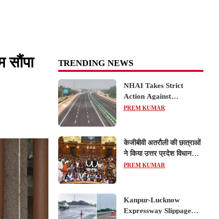
म सौंपा
TRENDING NEWS
NHAI Takes Strict
Action Against
Concessionaire,
PREM KUMAR
Consultant and Officials
Over Kanpur–Lucknow
Expressway Issues
केजीबीवी अतरौली की छात्राओं
ने किया उत्तर प्रदेश विधानसभा
का शैक्षिक भ्रमण, लोकतांत्रिक
PREM KUMAR
प्रक्रिया को करीब से समझा
Kanpur-Lucknow
Expressway Slippage