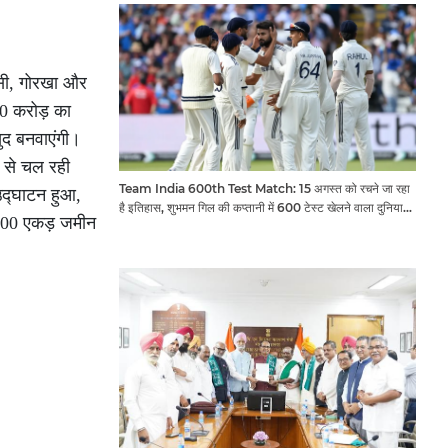
वासी, गोरखा और
00 करोड़ का
ुद बनवाएंगी।
े से चल रही
Team India 600th Test Match: 15 अगस्त को रचने जा रहा
 उद्घाटन हुआ,
है इतिहास, शुभमन गिल की कप्तानी में 600 टेस्ट खेलने वाला दुनिया
ो 700 एकड़ जमीन
का तीसरा देश बनेगा भारत