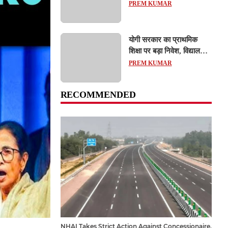
Action: कानपुर-लखनऊ
PREM KUMAR
एक्सप्रेसवे धंसने पर NHAI
का बड़ा एक्शन, अधिकारियों
और कंपनियों पर गिरी गाज,
योगी सरकार का प्राथमिक
टोल वसूली रोकी गई
शिक्षा पर बड़ा निवेश, विद्यालयों
और छात्र कल्याण के लिए
PREM KUMAR
351.25 करोड़ रुपये का
प्रावधान
RECOMMENDED
NHAI Takes Strict Action Against Concessionaire,