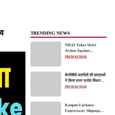
ंव
TRENDING NEWS
NHAI Takes Strict
Action Against
Concessionaire,
PREM KUMAR
Consultant and Officials
Over Kanpur–Lucknow
Expressway Issues
केजीबीवी अतरौली की छात्राओं
ने किया उत्तर प्रदेश विधानसभा
का शैक्षिक भ्रमण, लोकतांत्रिक
PREM KUMAR
प्रक्रिया को करीब से समझा
Kanpur-Lucknow
Expressway Slippage