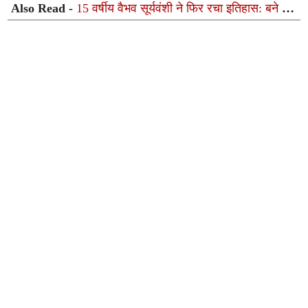
Also Read -
15 वर्षीय वैभव सूर्यवंशी ने फिर रचा इतिहास: बने दो
अंतरराष्ट्रीय अर्धशतक जड़ने वाले दुनिया के पहले सबसे युवा
बल्लेबाज