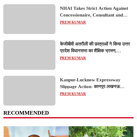
NHAI Takes Strict Action Against
Concessionaire, Consultant and
Officials Over Kanpur–Lucknow
PREM KUMAR
Expressway Issues
केजीबीवी अतरौली की छात्राओं ने किया उत्तर
प्रदेश विधानसभा का शैक्षिक भ्रमण,
लोकतांत्रिक प्रक्रिया को करीब से समझा
PREM KUMAR
Kanpur-Lucknow Expressway
Slippage Action: कानपुर-लखनऊ
एक्सप्रेसवे धंसने पर NHAI का बड़ा एक्शन,
PREM KUMAR
अधिकारियों और कंपनियों पर गिरी गाज, टोल
वसूली रोकी गई
RECOMMENDED