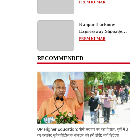
का शैक्षिक भ्रमण, लोकतांत्रिक
PREM KUMAR
प्रक्रिया को करीब से समझा
Kanpur-Lucknow
Expressway Slippage
Action: कानपुर-लखनऊ
PREM KUMAR
एक्सप्रेसवे धंसने पर NHAI
का बड़ा एक्शन, अधिकारियों
RECOMMENDED
और कंपनियों पर गिरी गाज,
टोल वसूली रोकी गई
UP Higher Education: योगी सरकार का बड़ा फैसला, यूपी में 3
नए प्राइवेट यूनिवर्सिटीज के संचालन को हरी झंडी; जानें डिटेल्स