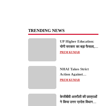
TRENDING NEWS
UP Higher Education:
योगी सरकार का बड़ा फैसला,
यूपी में 3 नए प्राइवेट
PREM KUMAR
यूनिवर्सिटीज के संचालन को हरी
झंडी; जानें डिटेल्स
NHAI Takes Strict
Action Against
Concessionaire,
PREM KUMAR
Consultant and Officials
Over Kanpur–Lucknow
Expressway Issues
केजीबीवी अतरौली की छात्राओं
ने किया उत्तर प्रदेश विधानसभा