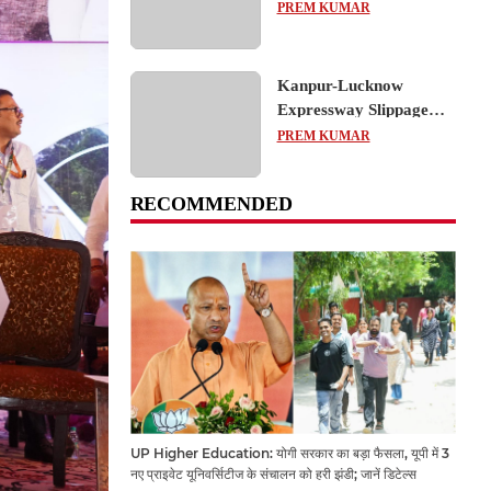
का शैक्षिक भ्रमण, लोकतांत्रिक
PREM KUMAR
प्रक्रिया को करीब से समझा
Kanpur-Lucknow
Expressway Slippage
Action: कानपुर-लखनऊ
PREM KUMAR
एक्सप्रेसवे धंसने पर NHAI
का बड़ा एक्शन, अधिकारियों
RECOMMENDED
और कंपनियों पर गिरी गाज,
टोल वसूली रोकी गई
UP Higher Education: योगी सरकार का बड़ा फैसला, यूपी में 3
नए प्राइवेट यूनिवर्सिटीज के संचालन को हरी झंडी; जानें डिटेल्स