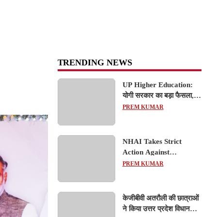
TRENDING NEWS
UP Higher Education:
योगी सरकार का बड़ा फैसला,
यूपी में 3 नए प्राइवेट
PREM KUMAR
यूनिवर्सिटीज के संचालन को हरी
झंडी; जानें डिटेल्स
NHAI Takes Strict
Action Against
Concessionaire,
PREM KUMAR
Consultant and Officials
Over Kanpur–Lucknow
Expressway Issues
केजीबीवी अतरौली की छात्राओं
ने किया उत्तर प्रदेश विधानसभा