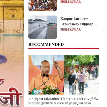
का शैक्षिक भ्रमण, लोकतांत्रिक
PREM KUMAR
प्रक्रिया को करीब से समझा
Kanpur-Lucknow
Expressway Slippage
Action: कानपुर-लखनऊ
PREM KUMAR
एक्सप्रेसवे धंसने पर NHAI
का बड़ा एक्शन, अधिकारियों
RECOMMENDED
और कंपनियों पर गिरी गाज,
टोल वसूली रोकी गई
UP Higher Education: योगी सरकार का बड़ा फैसला, यूपी में 3
नए प्राइवेट यूनिवर्सिटीज के संचालन को हरी झंडी; जानें डिटेल्स