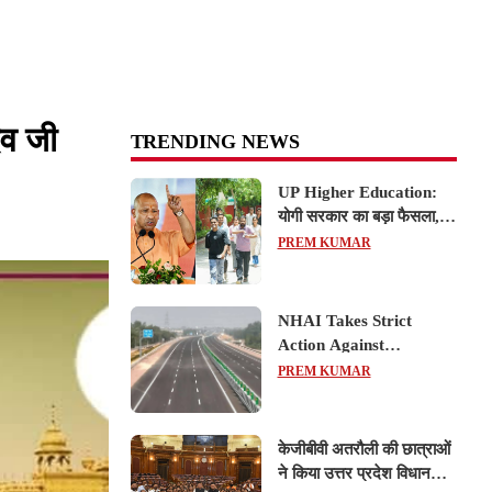
ेव जी
TRENDING NEWS
UP Higher Education:
योगी सरकार का बड़ा फैसला,
यूपी में 3 नए प्राइवेट
PREM KUMAR
यूनिवर्सिटीज के संचालन को हरी
झंडी; जानें डिटेल्स
NHAI Takes Strict
Action Against
Concessionaire,
PREM KUMAR
Consultant and Officials
Over Kanpur–Lucknow
Expressway Issues
केजीबीवी अतरौली की छात्राओं
ने किया उत्तर प्रदेश विधानसभा