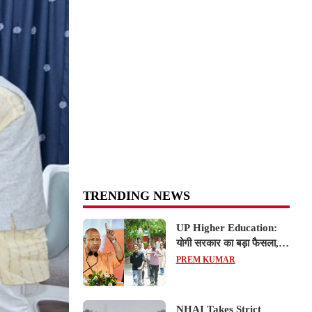
TRENDING NEWS
UP Higher Education:
योगी सरकार का बड़ा फैसला,
यूपी में 3 नए प्राइवेट
PREM KUMAR
यूनिवर्सिटीज के संचालन को हरी
झंडी; जानें डिटेल्स
NHAI Takes Strict