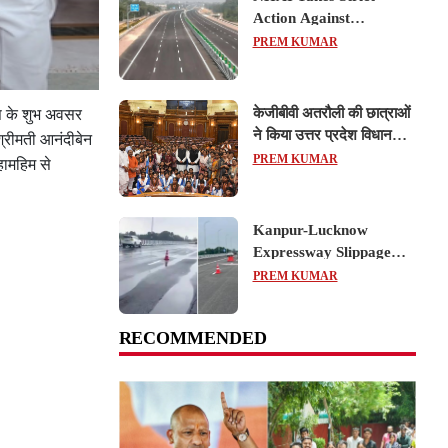
Action Against
Concessionaire,
PREM KUMAR
Consultant and Officials
Over Kanpur–Lucknow
Expressway Issues
केजीबीवी अतरौली की छात्राओं
स के शुभ अवसर
ने किया उत्तर प्रदेश विधानसभा
श्रीमती आनंदीबेन
का शैक्षिक भ्रमण, लोकतांत्रिक
PREM KUMAR
हामहिम से
प्रक्रिया को करीब से समझा
Kanpur-Lucknow
Expressway Slippage
Action: कानपुर-लखनऊ
PREM KUMAR
एक्सप्रेसवे धंसने पर NHAI
का बड़ा एक्शन, अधिकारियों
RECOMMENDED
और कंपनियों पर गिरी गाज,
टोल वसूली रोकी गई