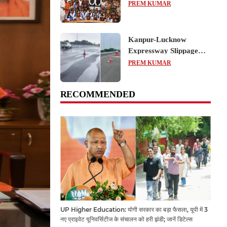
का शैक्षिक भ्रमण, लोकतांत्रिक
PREM KUMAR
प्रक्रिया को करीब से समझा
Kanpur-Lucknow
Expressway Slippage
Action: कानपुर-लखनऊ
PREM KUMAR
एक्सप्रेसवे धंसने पर NHAI
का बड़ा एक्शन, अधिकारियों
RECOMMENDED
और कंपनियों पर गिरी गाज,
टोल वसूली रोकी गई
UP Higher Education: योगी सरकार का बड़ा फैसला, यूपी में 3
नए प्राइवेट यूनिवर्सिटीज के संचालन को हरी झंडी; जानें डिटेल्स