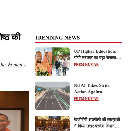
ोष्ठ की
TRENDING NEWS
UP Higher Education:
योगी सरकार का बड़ा फैसला,
 the Women's
यूपी में 3 नए प्राइवेट
PREM KUMAR
यूनिवर्सिटीज के संचालन को हरी
झंडी; जानें डिटेल्स
NHAI Takes Strict
Action Against
Concessionaire,
PREM KUMAR
Consultant and Officials
Over Kanpur–Lucknow
Expressway Issues
केजीबीवी अतरौली की छात्राओं
ने किया उत्तर प्रदेश विधानसभा