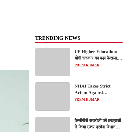
TRENDING NEWS
UP Higher Education:
योगी सरकार का बड़ा फैसला,
यूपी में 3 नए प्राइवेट
PREM KUMAR
यूनिवर्सिटीज के संचालन को हरी
झंडी; जानें डिटेल्स
NHAI Takes Strict
Action Against
Concessionaire,
PREM KUMAR
Consultant and Officials
Over Kanpur–Lucknow
Expressway Issues
केजीबीवी अतरौली की छात्राओं
ने किया उत्तर प्रदेश विधानसभा