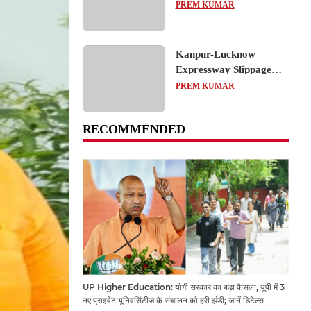
का शैक्षिक भ्रमण, लोकतांत्रिक
PREM KUMAR
प्रक्रिया को करीब से समझा
Kanpur-Lucknow
Expressway Slippage
Action: कानपुर-लखनऊ
PREM KUMAR
एक्सप्रेसवे धंसने पर NHAI
का बड़ा एक्शन, अधिकारियों
RECOMMENDED
और कंपनियों पर गिरी गाज,
टोल वसूली रोकी गई
UP Higher Education: योगी सरकार का बड़ा फैसला, यूपी में 3
नए प्राइवेट यूनिवर्सिटीज के संचालन को हरी झंडी; जानें डिटेल्स