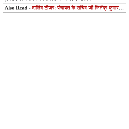
Also Read -
दालिंब टीज़र: पंचायत के सचिव जी जितेंद्र कुमार
का सबसे अलग अवतार 47 सेकेंड की झलक ने बढ़ाया सस्पेंस