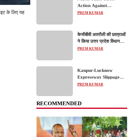
Action Against
Concessionaire,
डाइट के लिए यह
PREM KUMAR
Consultant and Officials
Over Kanpur–Lucknow
Expressway Issues
केजीबीवी अतरौली की छात्राओं
ने किया उत्तर प्रदेश विधानसभा
का शैक्षिक भ्रमण, लोकतांत्रिक
PREM KUMAR
प्रक्रिया को करीब से समझा
Kanpur-Lucknow
Expressway Slippage
Action: कानपुर-लखनऊ
PREM KUMAR
एक्सप्रेसवे धंसने पर NHAI
का बड़ा एक्शन, अधिकारियों
RECOMMENDED
और कंपनियों पर गिरी गाज,
टोल वसूली रोकी गई