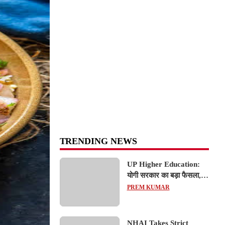
TRENDING NEWS
UP Higher Education:
योगी सरकार का बड़ा फैसला,
यूपी में 3 नए प्राइवेट
PREM KUMAR
यूनिवर्सिटीज के संचालन को हरी
झंडी; जानें डिटेल्स
NHAI Takes Strict