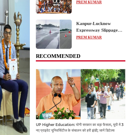
का शैक्षिक भ्रमण, लोकतांत्रिक
PREM KUMAR
प्रक्रिया को करीब से समझा
Kanpur-Lucknow
Expressway Slippage
Action: कानपुर-लखनऊ
PREM KUMAR
एक्सप्रेसवे धंसने पर NHAI
का बड़ा एक्शन, अधिकारियों
RECOMMENDED
और कंपनियों पर गिरी गाज,
टोल वसूली रोकी गई
UP Higher Education: योगी सरकार का बड़ा फैसला, यूपी में 3
नए प्राइवेट यूनिवर्सिटीज के संचालन को हरी झंडी; जानें डिटेल्स