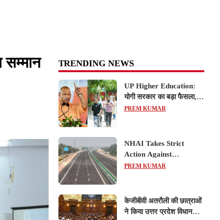
का सम्मान
TRENDING NEWS
UP Higher Education:
योगी सरकार का बड़ा फैसला,
यूपी में 3 नए प्राइवेट
PREM KUMAR
यूनिवर्सिटीज के संचालन को हरी
झंडी; जानें डिटेल्स
NHAI Takes Strict
Action Against
Concessionaire,
PREM KUMAR
Consultant and Officials
Over Kanpur–Lucknow
Expressway Issues
केजीबीवी अतरौली की छात्राओं
ने किया उत्तर प्रदेश विधानसभा