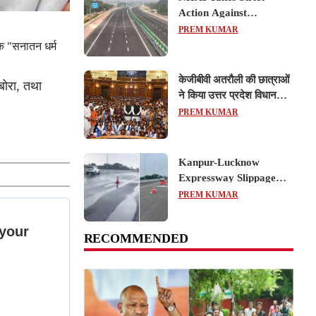
Action Against
Concessionaire,
PREM KUMAR
Consultant and Officials
िक "सनातन धर्म
Over Kanpur–Lucknow
Expressway Issues
केजीबीवी अतरौली की छात्राओं
 बोरा, तथा
ने किया उत्तर प्रदेश विधानसभा
का शैक्षिक भ्रमण, लोकतांत्रिक
PREM KUMAR
प्रक्रिया को करीब से समझा
Kanpur-Lucknow
Expressway Slippage
Action: कानपुर-लखनऊ
PREM KUMAR
एक्सप्रेसवे धंसने पर NHAI
का बड़ा एक्शन, अधिकारियों
RECOMMENDED
और कंपनियों पर गिरी गाज,
टोल वसूली रोकी गई