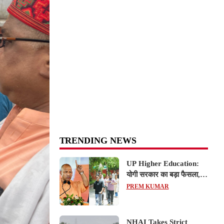
TRENDING NEWS
UP Higher Education:
योगी सरकार का बड़ा फैसला,
यूपी में 3 नए प्राइवेट
PREM KUMAR
यूनिवर्सिटीज के संचालन को हरी
झंडी; जानें डिटेल्स
NHAI Takes Strict