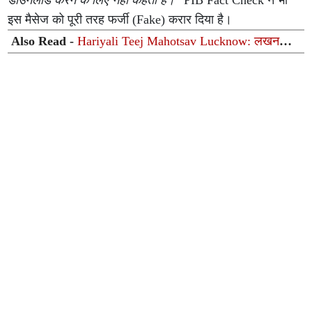
डाउनलोड करने के लिए नहीं कहता है।"
PIB Fact Check ने भी
इस मैसेज को पूरी तरह फर्जी (Fake) करार दिया है।
Also Read -
Hariyali Teej Mahotsav Lucknow: लखनऊ में
धूमधाम से मनाया गया हरियाली तीज महोत्सव, सावन के गीतों पर
झूमीं महिलाएं