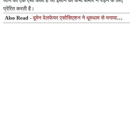
जीने की एक ऐसी कला है जो इंसान को कभी बीमार न पड़ने के लिए
प्रेरित करती है।
Also Read -
वूमेन वेलफेयर एसोसिएशन ने धूमधाम से मनाया
‘सावन उत्सव–2026’, महापौर सुषमा खरकवाल ने दिया महिला
सशक्तिकरण का संदेश