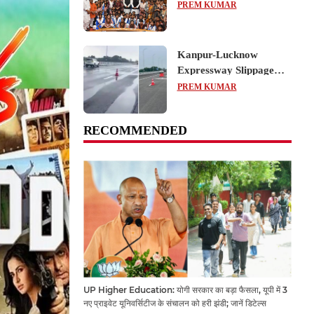
का शैक्षिक भ्रमण, लोकतांत्रिक
PREM KUMAR
प्रक्रिया को करीब से समझा
Kanpur-Lucknow
Expressway Slippage
Action: कानपुर-लखनऊ
PREM KUMAR
एक्सप्रेसवे धंसने पर NHAI
का बड़ा एक्शन, अधिकारियों
RECOMMENDED
और कंपनियों पर गिरी गाज,
टोल वसूली रोकी गई
UP Higher Education: योगी सरकार का बड़ा फैसला, यूपी में 3
नए प्राइवेट यूनिवर्सिटीज के संचालन को हरी झंडी; जानें डिटेल्स