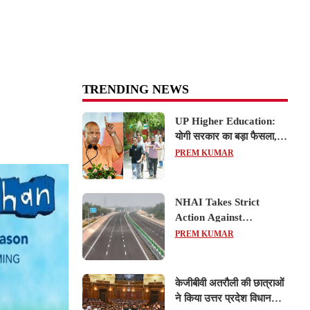
TRENDING NEWS
UP Higher Education:
योगी सरकार का बड़ा फैसला,
यूपी में 3 नए प्राइवेट
PREM KUMAR
यूनिवर्सिटीज के संचालन को हरी
झंडी; जानें डिटेल्स
NHAI Takes Strict
Action Against
Concessionaire,
PREM KUMAR
Consultant and Officials
Over Kanpur–Lucknow
Expressway Issues
केजीबीवी अतरौली की छात्राओं
ने किया उत्तर प्रदेश विधानसभा