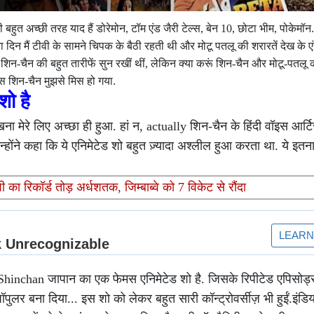
भी बहुत अच्छी तरह याद हैं डोरेमोन, टॉम एंड जैरी टेल्स, बेन 10, छोटा भीम, पोकेमॉन
सारा दिन मैं टीवी के सामने चिपक के बैठी रहती थी और मोटू पतलू की शरारतें देख के
मैंने शिन-चैन की बहुत तारीफें सुन रखीं थीं, लेकिन क्या करूं शिन-चैन और मोटू-पतलू
स शिन-चैन मुझसे मिस हो गया.
ो है
ा मेरे लिए अच्छा ही हुआ. हां न, actually शिन-चैन के हिंदी वॉइस आर्
न्होंने कहा कि ये एनिमेटेड शो बहुत ज़्यादा अश्लील हुआ करता था. ये इतना 
 का रिकॉर्ड तोड़ अर्धशतक, जिम्बाब्वे को 7 विकेट से रौंदा
ैं. Shinchan जापान का एक फेमस एनिमेटेड शो है. जिसके रिपीटेड एपिसो
पॉपुलर बना दिया... इस शो को लेकर बहुत सारी कॉन्ट्रोवर्सीज़ भी हुईं.इंडिया