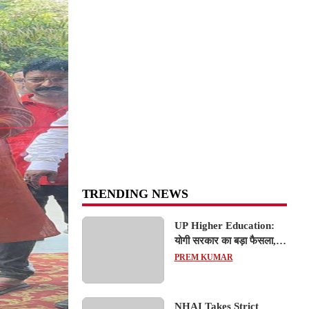
TRENDING NEWS
UP Higher Education:
योगी सरकार का बड़ा फैसला,
यूपी में 3 नए प्राइवेट
PREM KUMAR
यूनिवर्सिटीज के संचालन को हरी
झंडी; जानें डिटेल्स
NHAI Takes Strict