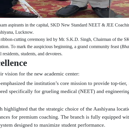
e exam aspirants in the capital, SKD New Standard NEET & JEE Coaching
ashiyana, Lucknow.
al ribbon-cutting ceremony led by Mr. S.K.D. Singh, Chairman of the 
ion. To mark the auspicious beginning, a grand community feast (
Bha
 residents, students, and devotees.
ellence
ir vision for the new academic center:
phasized the institution’s core mission to provide top-tier, 
red specifically for grueling medical (NEET) and engineerin
highlighted that the strategic choice of the Aashiyana locat
ances for premium coaching. The branch is fully equipped wi
osystem designed to maximize student performance.