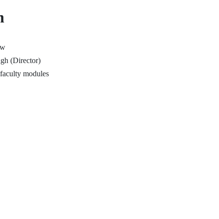
h
ow
gh (Director)
 faculty modules