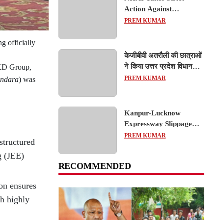
Action Against
Concessionaire,
PREM KUMAR
Consultant and Officials
Over Kanpur–Lucknow
 officially
Expressway Issues
केजीबीवी अतरौली की छात्राओं
ने किया उत्तर प्रदेश विधानसभा
SKD Group,
का शैक्षिक भ्रमण, लोकतांत्रिक
PREM KUMAR
ndara
) was
प्रक्रिया को करीब से समझा
Kanpur-Lucknow
Expressway Slippage
Action: कानपुर-लखनऊ
PREM KUMAR
structured
एक्सप्रेसवे धंसने पर NHAI
g (JEE)
का बड़ा एक्शन, अधिकारियों
RECOMMENDED
और कंपनियों पर गिरी गाज,
टोल वसूली रोकी गई
ion ensures
th highly