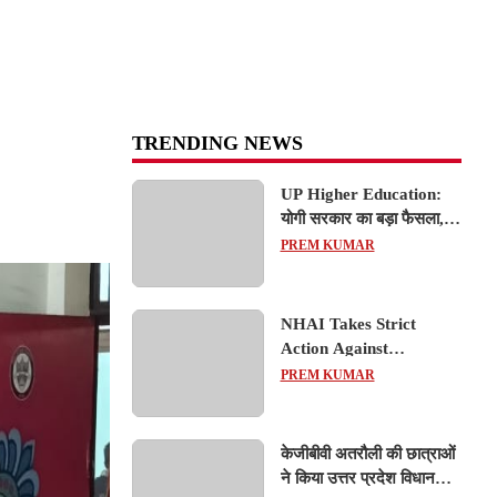
TRENDING NEWS
UP Higher Education:
योगी सरकार का बड़ा फैसला,
यूपी में 3 नए प्राइवेट
PREM KUMAR
यूनिवर्सिटीज के संचालन को हरी
झंडी; जानें डिटेल्स
NHAI Takes Strict
Action Against
Concessionaire,
PREM KUMAR
Consultant and Officials
Over Kanpur–Lucknow
Expressway Issues
केजीबीवी अतरौली की छात्राओं
ने किया उत्तर प्रदेश विधानसभा