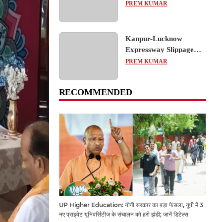
का शैक्षिक भ्रमण, लोकतांत्रिक
PREM KUMAR
प्रक्रिया को करीब से समझा
Kanpur-Lucknow
Expressway Slippage
Action: कानपुर-लखनऊ
PREM KUMAR
एक्सप्रेसवे धंसने पर NHAI
का बड़ा एक्शन, अधिकारियों
RECOMMENDED
और कंपनियों पर गिरी गाज,
टोल वसूली रोकी गई
UP Higher Education: योगी सरकार का बड़ा फैसला, यूपी में 3
नए प्राइवेट यूनिवर्सिटीज के संचालन को हरी झंडी; जानें डिटेल्स