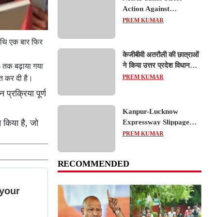
Action Against
Concessionaire,
PREM KUMAR
Consultant and Officials
Over Kanpur–Lucknow
तिथि एक बार फिर
Expressway Issues
केजीबीवी अतरौली की छात्राओं
ने किया उत्तर प्रदेश विधानसभा
6 तक बढ़ाया गया
का शैक्षिक भ्रमण, लोकतांत्रिक
PREM KUMAR
ित कर दी है।
प्रक्रिया को करीब से समझा
्रक्रिया पूर्ण
Kanpur-Lucknow
Expressway Slippage
 किया है, जो
Action: कानपुर-लखनऊ
PREM KUMAR
एक्सप्रेसवे धंसने पर NHAI
का बड़ा एक्शन, अधिकारियों
RECOMMENDED
और कंपनियों पर गिरी गाज,
टोल वसूली रोकी गई