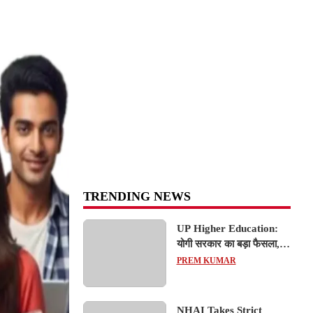
TRENDING NEWS
UP Higher Education:
योगी सरकार का बड़ा फैसला,
यूपी में 3 नए प्राइवेट
PREM KUMAR
यूनिवर्सिटीज के संचालन को हरी
झंडी; जानें डिटेल्स
NHAI Takes Strict