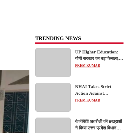
TRENDING NEWS
UP Higher Education:
योगी सरकार का बड़ा फैसला,
यूपी में 3 नए प्राइवेट
PREM KUMAR
यूनिवर्सिटीज के संचालन को हरी
झंडी; जानें डिटेल्स
NHAI Takes Strict
Action Against
Concessionaire,
PREM KUMAR
Consultant and Officials
Over Kanpur–Lucknow
Expressway Issues
केजीबीवी अतरौली की छात्राओं
ने किया उत्तर प्रदेश विधानसभा