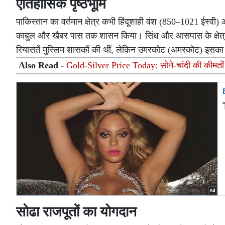
ऐतिहासिक पृष्ठभूमि
पाकिस्तान का वर्तमान क्षेत्र कभी हिंदूशाही वंश (850–1021 ईस्वी)
काबुल और खैबर पास तक शासन किया। सिंध और आसपास के क्षेत्रों म
रियासतें मुस्लिम शासकों की थीं, लेकिन उमरकोट (अमरकोट) इसका 
Also Read -
Gold-Silver Price Today: सोने-चांदी की कीमतों में
सोढा राजपूतों का योगदान