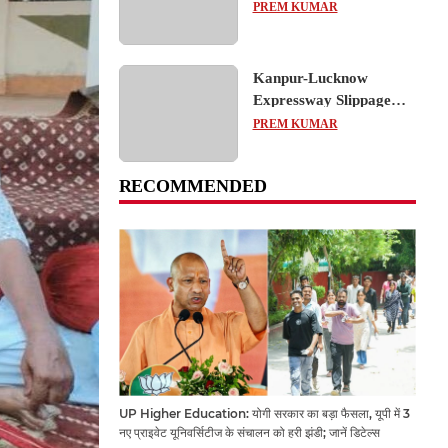
का शैक्षिक भ्रमण, लोकतांत्रिक
PREM KUMAR
प्रक्रिया को करीब से समझा
Kanpur-Lucknow
Expressway Slippage
Action: कानपुर-लखनऊ
PREM KUMAR
एक्सप्रेसवे धंसने पर NHAI
का बड़ा एक्शन, अधिकारियों
RECOMMENDED
और कंपनियों पर गिरी गाज,
टोल वसूली रोकी गई
UP Higher Education: योगी सरकार का बड़ा फैसला, यूपी में 3
नए प्राइवेट यूनिवर्सिटीज के संचालन को हरी झंडी; जानें डिटेल्स