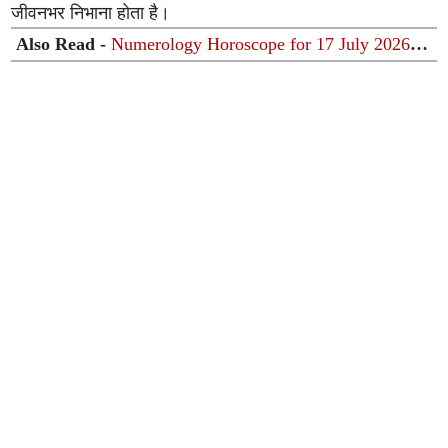
जीवनभर निभाना होता है।
Also Read -
Numerology Horoscope for 17 July 2026:
आज इन मूलांक वालों की चमकेगी किस्मत, जानें अपनी जन्मतिथि से
आज का भविष्यफल