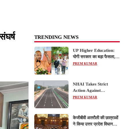
ंघर्ष
TRENDING NEWS
UP Higher Education:
योगी सरकार का बड़ा फैसला,
यूपी में 3 नए प्राइवेट
PREM KUMAR
यूनिवर्सिटीज के संचालन को हरी
झंडी; जानें डिटेल्स
NHAI Takes Strict
Action Against
Concessionaire,
PREM KUMAR
Consultant and Officials
Over Kanpur–Lucknow
Expressway Issues
केजीबीवी अतरौली की छात्राओं
ने किया उत्तर प्रदेश विधानसभा