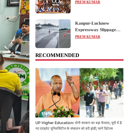
का शैक्षिक भ्रमण, लोकतांत्रिक
PREM KUMAR
प्रक्रिया को करीब से समझा
Kanpur-Lucknow
Expressway Slippage
Action: कानपुर-लखनऊ
PREM KUMAR
एक्सप्रेसवे धंसने पर NHAI
का बड़ा एक्शन, अधिकारियों
RECOMMENDED
और कंपनियों पर गिरी गाज,
टोल वसूली रोकी गई
UP Higher Education: योगी सरकार का बड़ा फैसला, यूपी में 3
नए प्राइवेट यूनिवर्सिटीज के संचालन को हरी झंडी; जानें डिटेल्स