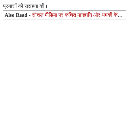
प्रयासों की सराहना की।
Also Read -
सोशल मीडिया पर कथित मानहानि और धमकी के
आरोपों को लेकर संयुक्त उद्योग व्यापार मंडल ने पुलिस आयुक्त को
सौंपा ज्ञापन