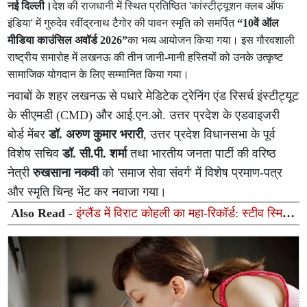
नई दिल्ली।
देश की राजधानी में स्थित प्रतिष्ठित 'कांस्टीट्यूशन क्लब ऑफ
इंडिया' में गुरुदेव रवींद्रनाथ टैगोर की पावन स्मृति को समर्पित
“10वें ऑल
मीडिया काउंसिल अवॉर्ड 2026”
का भव्य आयोजन किया गया। इस गौरवशाली
राष्ट्रीय समारोह में लखनऊ की तीन जानी-मानी हस्तियों को उनके उत्कृष्ट
सामाजिक योगदान के लिए सम्मानित किया गया।
नवाबों के शहर लखनऊ से पधारे मेडिटेक ट्रेनिंग एंड रिसर्च इंस्टीट्यूट
के सीएमडी (CMD) और आई.एन.ओ. उत्तर प्रदेश के एडवाइजरी
बोर्ड मेंबर
डॉ. अरुण कुमार भरारी
, उत्तर प्रदेश विधानसभा के पूर्व
विशेष सचिव
डॉ. सी.पी. शर्मा
तथा भारतीय जनता पार्टी की वरिष्ठ
नेत्री
रुखसाना नकवी
को 'समाज सेवा संवर्ग' में विशेष प्रमाण-पत्र
और स्मृति चिन्ह भेंट कर नवाजा गया।
Also Read -
इंग्लैंड में विराट कोहली का महा-रिकॉर्ड: स्टीव स्मिथ
और रिकी पोंटिंग को पछाड़कर रचा नया इतिहास