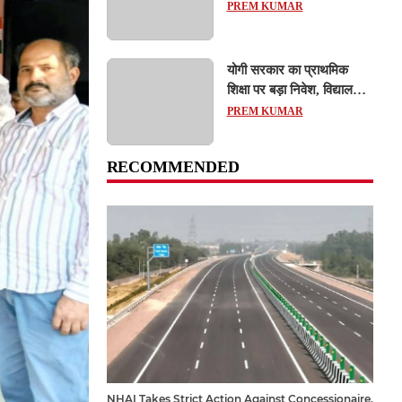
Action: कानपुर-लखनऊ
PREM KUMAR
एक्सप्रेसवे धंसने पर NHAI
का बड़ा एक्शन, अधिकारियों
और कंपनियों पर गिरी गाज,
योगी सरकार का प्राथमिक
टोल वसूली रोकी गई
शिक्षा पर बड़ा निवेश, विद्यालयों
और छात्र कल्याण के लिए
PREM KUMAR
351.25 करोड़ रुपये का
प्रावधान
RECOMMENDED
NHAI Takes Strict Action Against Concessionaire,