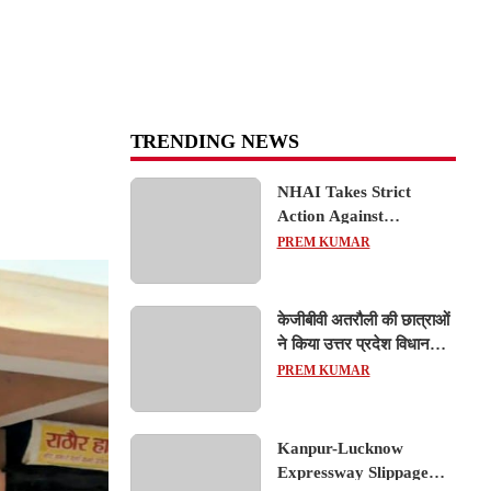
TRENDING NEWS
NHAI Takes Strict
Action Against
Concessionaire,
PREM KUMAR
Consultant and Officials
Over Kanpur–Lucknow
Expressway Issues
केजीबीवी अतरौली की छात्राओं
ने किया उत्तर प्रदेश विधानसभा
का शैक्षिक भ्रमण, लोकतांत्रिक
PREM KUMAR
प्रक्रिया को करीब से समझा
Kanpur-Lucknow
Expressway Slippage