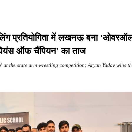
लिंग प्रतियोगिता में लखनऊ बना 'ओवरऑ
ंपियंस ऑफ चैंपियन' का ताज
at the state arm wrestling competition; Aryan Yadav wins t