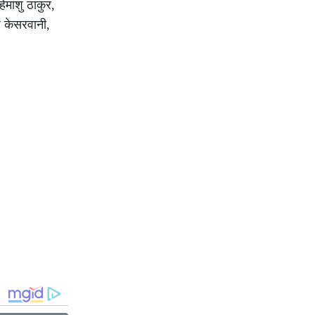
मांशु ठाकुर,
्ठ केसरवानी,