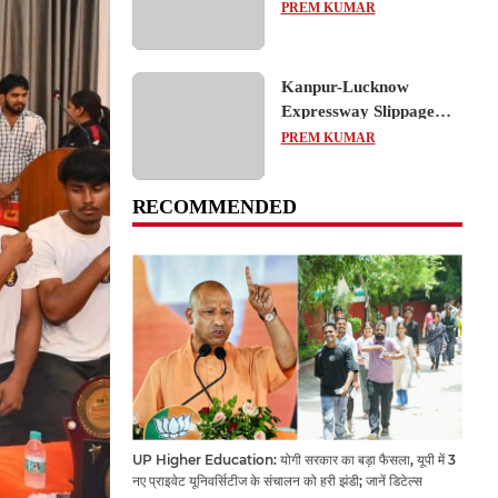
का शैक्षिक भ्रमण, लोकतांत्रिक
PREM KUMAR
प्रक्रिया को करीब से समझा
Kanpur-Lucknow
Expressway Slippage
Action: कानपुर-लखनऊ
PREM KUMAR
एक्सप्रेसवे धंसने पर NHAI
का बड़ा एक्शन, अधिकारियों
RECOMMENDED
और कंपनियों पर गिरी गाज,
टोल वसूली रोकी गई
UP Higher Education: योगी सरकार का बड़ा फैसला, यूपी में 3
नए प्राइवेट यूनिवर्सिटीज के संचालन को हरी झंडी; जानें डिटेल्स