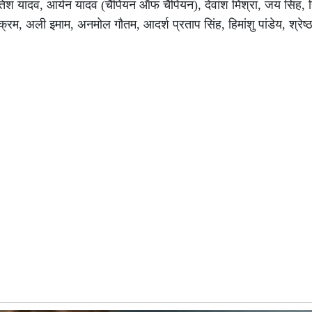
 यादव, आर्यन यादव (चैंपियन ऑफ चैंपियन), देवांश मिश्रा, जय सिंह, हि
विक्रम, अली इमाम, अनमोल गौतम, आदर्श प्रताप सिंह, हिमांशु पांडेय, श्रेष