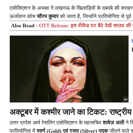
एसोसिएशन के अध्यक्ष ने लखनऊ के खिलाड़ियों के दबदबे की सरा
ऊर्जावान कोच
सौरभ कुमार
को जाता है, जिन्होंने प्रतियोगिता से प
Also Read -
OTT Release: इस वीकेंड घर बैठे देखें साउथ की ये
अक्टूबर में कश्मीर जाने का टिकट: राष्ट्री
उत्तर प्रदेश आर्म रेसलिंग एसोसिएशन के महासचिव
शावेज़ अली
ने ख
प्रतियोगिता में
स्वर्ण (Gold) एवं रजत (Silver) पदक
जीतने वाले स