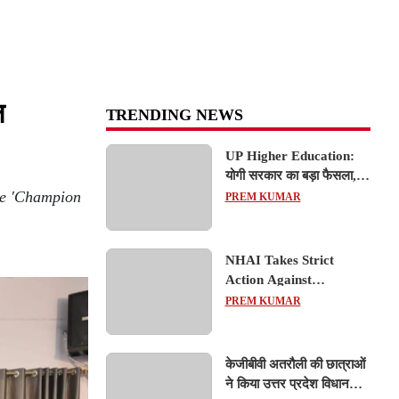
ल
TRENDING NEWS
UP Higher Education:
योगी सरकार का बड़ा फैसला,
he 'Champion
यूपी में 3 नए प्राइवेट
PREM KUMAR
यूनिवर्सिटीज के संचालन को हरी
झंडी; जानें डिटेल्स
NHAI Takes Strict
Action Against
Concessionaire,
PREM KUMAR
Consultant and Officials
Over Kanpur–Lucknow
Expressway Issues
केजीबीवी अतरौली की छात्राओं
ने किया उत्तर प्रदेश विधानसभा