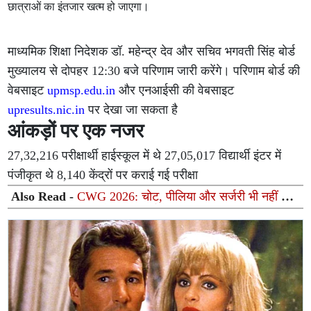
छात्राओं का इंतजार खत्म हो जाएगा।
माध्यमिक शिक्षा निदेशक डॉ. महेन्द्र देव और सचिव भगवती सिंह बोर्ड
मुख्यालय से दोपहर 12:30 बजे परिणाम जारी करेंगे। परिणाम बोर्ड की
वेबसाइट
upmsp.edu.in
और एनआईसी की वेबसाइट
upresults.nic.in
पर देखा जा सकता है
आंकड़ों पर एक नजर
27,32,216 परीक्षार्थी हाईस्कूल में थे 27,05,017 विद्यार्थी इंटर में
पंजीकृत थे 8,140 केंद्रों पर कराई गई परीक्षा
Also Read -
CWG 2026: चोट, पीलिया और सर्जरी भी नहीं तोड़
सकी हौसला; 8 साल के कड़े संघर्ष के बाद राजा मुतुपंडि ने जीता
सिल्वर मेडल