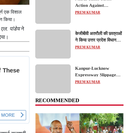
Action Against
Concessionaire,
ूर्ण एक विशाल
PREM KUMAR
Consultant and Officials
रहण किया।
Over Kanpur–Lucknow
एल. पांडेय
ने
Expressway Issues
केजीबीवी अतरौली की छात्राओं
दिया।
ने किया उत्तर प्रदेश विधानसभा
का शैक्षिक भ्रमण, लोकतांत्रिक
PREM KUMAR
प्रक्रिया को करीब से समझा
Kanpur-Lucknow
Expressway Slippage
Action: कानपुर-लखनऊ
PREM KUMAR
एक्सप्रेसवे धंसने पर NHAI
का बड़ा एक्शन, अधिकारियों
RECOMMENDED
और कंपनियों पर गिरी गाज,
टोल वसूली रोकी गई