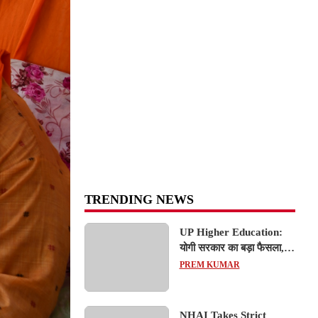
TRENDING NEWS
UP Higher Education:
योगी सरकार का बड़ा फैसला,
यूपी में 3 नए प्राइवेट
PREM KUMAR
यूनिवर्सिटीज के संचालन को हरी
झंडी; जानें डिटेल्स
NHAI Takes Strict