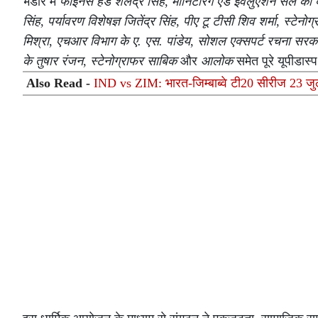
भंडारे में
फाइनेंस हेड शैलेंद्र सिंह
,
मॉनिटरिंग एंड इवैलुएशन सेल की ब
सिंह
,
पर्यावरण विशेषज्ञ जितेंद्र सिंह
,
पीए टू टीसी शिव शर्मा
,
स्टेनोग
मिश्रा
,
एचआर विभाग के ए. एस. पांडेय
,
सोशल एक्सपर्ट रचना सरक
के तुषार रंजन
,
स्टेनोग्राफर साबिक
और
आलोक
समेत पूरे यूपीडास्प
Also Read -
IND vs ZIM: भारत-जिम्बाब्वे टी20 सीरीज 23 जुल