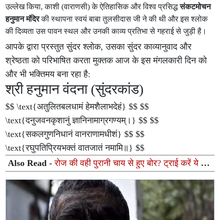
उल्लेख किया, काशी (वाराणसी) के ऐतिहासिक और विश्व प्रसिद्ध
संकटमोचन
हनुमान मंदिर
की स्थापना स्वयं बाबा तुलसीदास जी ने की थी और इस श्लोक
की दिव्यता उस पावन स्थल और उनकी काव्य प्रतिभा से गहराई से जुड़ी है।
आपके द्वारा प्रस्तुत सुंदर श्लोक, उसका सुंदर काव्यानुवाद और
श्रेष्ठता को परिभाषित करता मुक्तक आज के इस मंगलकारी दिन को
और भी भक्तिमय बना रहा है:
श्री हनुमान वंदना (सुंदरकांड)
$$ \text{अतुलितबलधामं हेमशैलाभदेहं} $$ $$
\text{दनुजवनकृशानुं ज्ञानिनामाग्रगण्यम्।} $$ $$
\text{सकलगुणनिधानं वानराणामधीशं} $$ $$
\text{रघुपतिप्रियभक्तं वातजातं नमामि॥} $$
Also Read -
रोज की वही पुरानी चाय से हुए बोर? ट्राई करें ये 5
टेस्टी और हेल्दी हॉट ड्रिंक्स