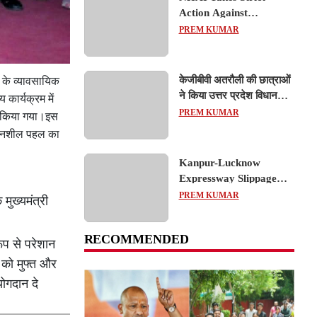
Action Against
Concessionaire,
PREM KUMAR
Consultant and Officials
Over Kanpur–Lucknow
Expressway Issues
केजीबीवी अतरौली की छात्राओं
 के व्यावसायिक
ने किया उत्तर प्रदेश विधानसभा
कार्यक्रम में
का शैक्षिक भ्रमण, लोकतांत्रिक
PREM KUMAR
ंभ किया गया।इस
प्रक्रिया को करीब से समझा
ंवेदनशील पहल का
Kanpur-Lucknow
Expressway Slippage
Action: कानपुर-लखनऊ
PREM KUMAR
मुख्यमंत्री
एक्सप्रेसवे धंसने पर NHAI
का बड़ा एक्शन, अधिकारियों
RECOMMENDED
और कंपनियों पर गिरी गाज,
ूप से परेशान
टोल वसूली रोकी गई
 को मुफ्त और
योगदान दे