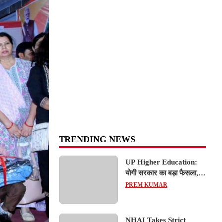
TRENDING NEWS
UP Higher Education:
योगी सरकार का बड़ा फैसला,
यूपी में 3 नए प्राइवेट
PREM KUMAR
यूनिवर्सिटीज के संचालन को हरी
झंडी; जानें डिटेल्स
NHAI Takes Strict