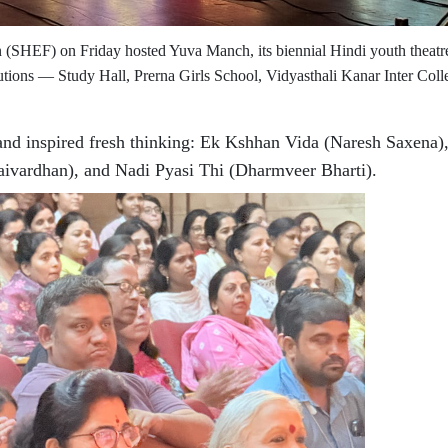
SHEF) on Friday hosted Yuva Manch, its biennial Hindi youth theatre f
ions — Study Hall, Prerna Girls School, Vidyasthali Kanar Inter Coll
 and inspired fresh thinking: Ek Kshhan Vida (Naresh Saxena
ivardhan), and Nadi Pyasi Thi (Dharmveer Bharti).