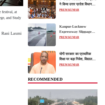
ने किया उत्तर प्रदेश विधानसभा
का शैक्षिक भ्रमण, लोकतांत्रिक
PREM KUMAR
estival, at
प्रक्रिया को करीब से समझा
ege, and Study
Kanpur-Lucknow
Expressway Slippage
), Rani Laxmi
Action: कानपुर-लखनऊ
PREM KUMAR
एक्सप्रेसवे धंसने पर NHAI
का बड़ा एक्शन, अधिकारियों
और कंपनियों पर गिरी गाज,
योगी सरकार का प्राथमिक
टोल वसूली रोकी गई
शिक्षा पर बड़ा निवेश, विद्यालयों
और छात्र कल्याण के लिए
PREM KUMAR
351.25 करोड़ रुपये का
प्रावधान
RECOMMENDED