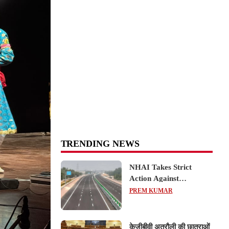
TRENDING NEWS
NHAI Takes Strict
Action Against
Concessionaire,
PREM KUMAR
Consultant and Officials
Over Kanpur–Lucknow
Expressway Issues
केजीबीवी अतरौली की छात्राओं