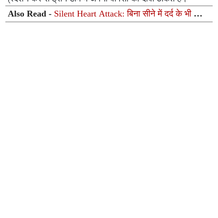
Also Read -
Silent Heart Attack: बिना सीने में दर्द के भी आ
सकता है दिल का दौरा; भूलकर भी न करें इन 6 शुरुआती संकेतों को
इग्नोर