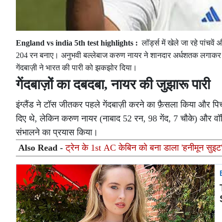
England vs india 5th test highlights :
लॉर्ड्स में खेले जा रहे पांच
204 रन बनाए। अनुभवी बल्लेबाज करुण नायर ने शानदार अर्धशतक लगाकर टी
गेंदबाज़ी ने भारत की पारी को झकझोर दिया।
गेंदबाज़ों का दबदबा, नायर की जुझारू पारी
इंग्लैंड ने टॉस जीतकर पहले गेंदबाज़ी करने का फ़ैसला किया और 
दिए थे, लेकिन करुण नायर (नाबाद 52 रन, 98 गेंद, 7 चौके) और वॉश
संभालने का प्रयास किया।
Also Read -
ट्रेन के 1st AC केबिन को बना डाला 'हनीमून सुइट'