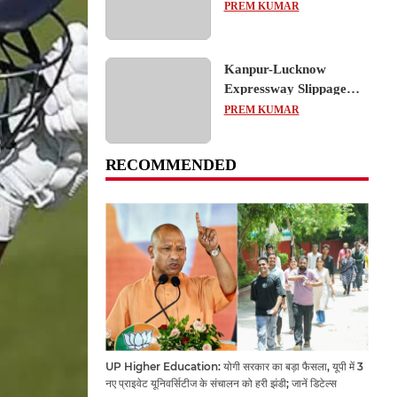
का शैक्षिक भ्रमण, लोकतांत्रिक
PREM KUMAR
प्रक्रिया को करीब से समझा
Kanpur-Lucknow
Expressway Slippage
Action: कानपुर-लखनऊ
PREM KUMAR
एक्सप्रेसवे धंसने पर NHAI
का बड़ा एक्शन, अधिकारियों
RECOMMENDED
और कंपनियों पर गिरी गाज,
टोल वसूली रोकी गई
UP Higher Education: योगी सरकार का बड़ा फैसला, यूपी में 3
नए प्राइवेट यूनिवर्सिटीज के संचालन को हरी झंडी; जानें डिटेल्स