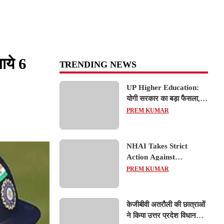
ाये 6
TRENDING NEWS
UP Higher Education:
योगी सरकार का बड़ा फैसला,
यूपी में 3 नए प्राइवेट
PREM KUMAR
यूनिवर्सिटीज के संचालन को हरी
झंडी; जानें डिटेल्स
NHAI Takes Strict
Action Against
Concessionaire,
PREM KUMAR
Consultant and Officials
Over Kanpur–Lucknow
Expressway Issues
केजीबीवी अतरौली की छात्राओं
ने किया उत्तर प्रदेश विधानसभा