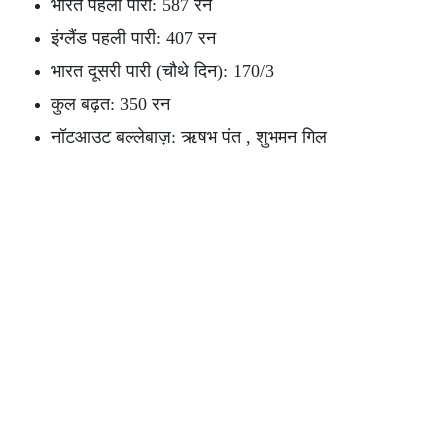
भारत पहली पारी: 587 रन
इंग्लैंड पहली पारी: 407 रन
भारत दूसरी पारी (चौथे दिन): 170/3
कुल बढ़त: 350 रन
नॉटआउट बल्लेबाज़: ऋषभ पंत , शुभमन गिल