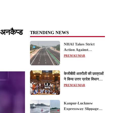
 अनकैप्ड
TRENDING NEWS
NHAI Takes Strict
Action Against
Concessionaire,
PREM KUMAR
Consultant and Officials
Over Kanpur–Lucknow
Expressway Issues
केजीबीवी अतरौली की छात्राओं
ने किया उत्तर प्रदेश विधानसभा
का शैक्षिक भ्रमण, लोकतांत्रिक
PREM KUMAR
प्रक्रिया को करीब से समझा
Kanpur-Lucknow
Expressway Slippage