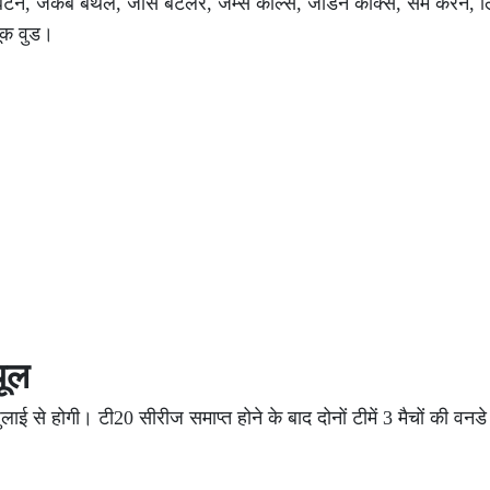
 बैंटन, जैकब बेथेल, जोस बटलर, जेम्स कोल्स, जॉर्डन कॉक्स, सैम करन,
ूक वुड।
ूल
ाई से होगी। टी20 सीरीज समाप्त होने के बाद दोनों टीमें 3 मैचों की वन