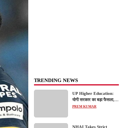
TRENDING NEWS
UP Higher Education:
योगी सरकार का बड़ा फैसला,
यूपी में 3 नए प्राइवेट
PREM KUMAR
यूनिवर्सिटीज के संचालन को हरी
झंडी; जानें डिटेल्स
NHAI Takes Strict