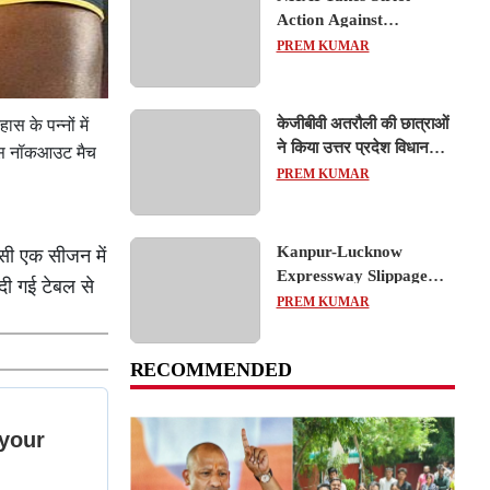
Action Against
Concessionaire,
PREM KUMAR
Consultant and Officials
Over Kanpur–Lucknow
Expressway Issues
केजीबीवी अतरौली की छात्राओं
ास के पन्नों में
ने किया उत्तर प्रदेश विधानसभा
े इस नॉकआउट मैच
का शैक्षिक भ्रमण, लोकतांत्रिक
PREM KUMAR
प्रक्रिया को करीब से समझा
Kanpur-Lucknow
सी एक सीजन में
Expressway Slippage
दी गई टेबल से
Action: कानपुर-लखनऊ
PREM KUMAR
एक्सप्रेसवे धंसने पर NHAI
का बड़ा एक्शन, अधिकारियों
RECOMMENDED
और कंपनियों पर गिरी गाज,
टोल वसूली रोकी गई