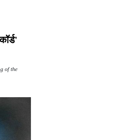
ॉर्ड'
 of the