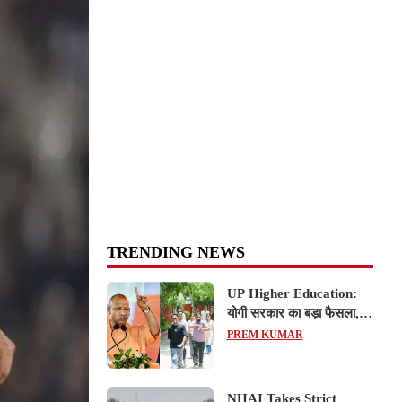
TRENDING NEWS
UP Higher Education:
योगी सरकार का बड़ा फैसला,
यूपी में 3 नए प्राइवेट
PREM KUMAR
यूनिवर्सिटीज के संचालन को हरी
झंडी; जानें डिटेल्स
NHAI Takes Strict