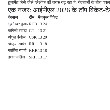
टूर्नामेंट जैसे-जैसे प्लेऑफ की तरफ बढ़ रहा है, गेंदबाजों के बीच 
एक नजर: आईपीएल 2026 के टॉप विकेट-टेकर्
गेंदबाज
टीम
मैच
कुल विकेट
भुवनेश्वर कुमार
RCB
13
24
कगिसो रबाडा
GT
13
21
अंशुल कंबोज
CSK
13
20
जोफ्रा आर्चर
RR
13
18
कार्तिक त्यागी
KKR
13
18
ईशान मलिंगा
SRH
13
17