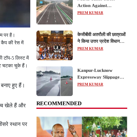
Action Against
Concessionaire,
PREM KUMAR
Consultant and Officials
Over Kanpur–Lucknow
Expressway Issues
केजीबीवी अतरौली की छात्राओं
म पर है।
ने किया उत्तर प्रदेश विधानसभा
ैप की रेस में
का शैक्षिक भ्रमण, लोकतांत्रिक
PREM KUMAR
प्रक्रिया को करीब से समझा
ी टॉप-5 लिस्ट में
 चटका चुके हैं।
Kanpur-Lucknow
Expressway Slippage
Action: कानपुर-लखनऊ
PREM KUMAR
 बनाए हुए हैं।
एक्सप्रेसवे धंसने पर NHAI
का बड़ा एक्शन, अधिकारियों
RECOMMENDED
और कंपनियों पर गिरी गाज,
च खेले हैं और
टोल वसूली रोकी गई
तीसरे स्थान पर