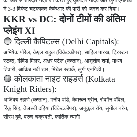
की ओर से धारदार गेंदबाजी करते हुए कुलदीप यादव और लुंगी एनगिडी
ने 3-3 विकेट चटकाकर केकेआर की पारी को ध्वस्त कर दिया।
KKR vs DC: दोनों टीमों की अंतिम
प्लेइंग XI
🔵 दिल्ली कैपिटल्स (Delhi Capitals):
अभिषेक पोरेल, केएल राहुल (विकेटकीपर), साहिल पारख, ट्रिस्टन
स्टब्स, डेविड मिलर, अक्षर पटेल (कप्तान), आशुतोष शर्मा, माधव
तिवारी, आकिब नबी डार, मिचेल स्टार्क, लुंगी एनगिडी।
🟣 कोलकाता नाइट राइडर्स (Kolkata
Knight Riders):
अजिंक्य रहाणे (कप्तान), मनीष पांडे, कैमरून ग्रीन, रोवमैन पॉवेल,
रिंकू सिंह, तेजस्वी दहिया (विकेटकीपर), अनुकूल रॉय, सुनील नरेन,
सौरभ दुबे, वरुण चक्रवर्ती, कार्तिक त्यागी।