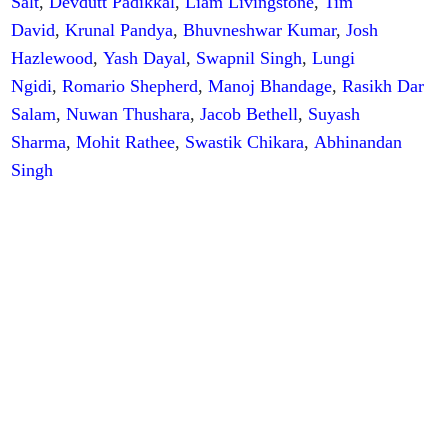
Salt
,
Devdutt Padikkal
,
Liam Livingstone
,
Tim
David
,
Krunal Pandya
,
Bhuvneshwar Kumar
,
Josh
Hazlewood
,
Yash Dayal
,
Swapnil Singh
,
Lungi
Ngidi
,
Romario Shepherd
,
Manoj Bhandage
,
Rasikh Dar
Salam
,
Nuwan Thushara
,
Jacob Bethell
,
Suyash
Sharma
,
Mohit Rathee
,
Swastik Chikara
,
Abhinandan
Singh