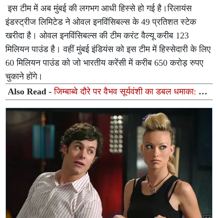
इस टीम में अब मुंबई की लगभग आधी हिस्से हो गई है।रिलायंस
इंडस्ट्रीज लिमिटेड ने ओवल इनविंसिबल्स के 49 प्रतिशत स्टेक
खरीदा है। ओवल इनविंसिबल्स की टीम करंट वैल्यू करीब 123
मिलियन पाउंड है। वहीं मुंबई इंडियंस को इस टीम में हिस्सेदारी के लिए
60 मिलियन पाउंड को जो भारतीय करेंसी में करीब 650 करोड़ रुपए
चुकाने होंगे।
Also Read -
जिम्बाब्वे दौरे पर वैभव सूर्यवंशी का डबल धमाका: बने
'प्लेयर ऑफ द सीरीज', बोले- "यह मेरे लिए सपना सच होने जैसा"