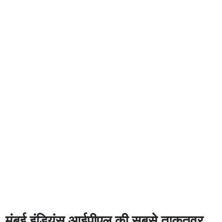
मुंबई इंडियंस आईपीएल की सबसे ताकतवर