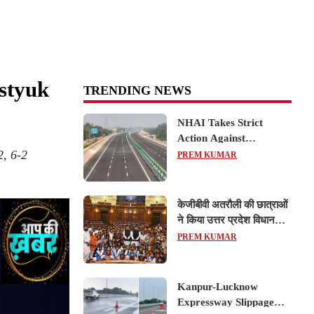
ostyuk
TRENDING NEWS
NHAI Takes Strict
Action Against
2, 6-2
Concessionaire,
PREM KUMAR
Consultant and Officials
Over Kanpur–Lucknow
Expressway Issues
केजीबीवी अतरौली की छात्राओं
ने किया उत्तर प्रदेश विधानसभा
का शैक्षिक भ्रमण, लोकतांत्रिक
PREM KUMAR
प्रक्रिया को करीब से समझा
Kanpur-Lucknow
Expressway Slippage