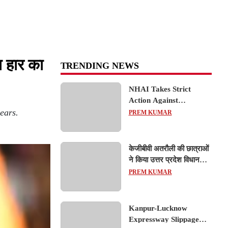
ा हार का
TRENDING NEWS
NHAI Takes Strict
Action Against
ears.
Concessionaire,
PREM KUMAR
Consultant and Officials
Over Kanpur–Lucknow
Expressway Issues
केजीबीवी अतरौली की छात्राओं
ने किया उत्तर प्रदेश विधानसभा
का शैक्षिक भ्रमण, लोकतांत्रिक
PREM KUMAR
प्रक्रिया को करीब से समझा
Kanpur-Lucknow
Expressway Slippage