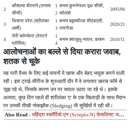
कौशल्या वीररत्ने (रागामा
1
बनाम कुरुनेगाला यूथ सीसी,
2
2005/06
सीसी)
2
कोलंबो
थिसारा परेरा (श्रीलंका
1
बनाम ब्लूमफील्ड सीएंडएसी,
3
2020/21
आर्मी)
3
पनागोडा
रोरी क्लेनवेल्ट (वेस्टर्न
1
4
बनाम क्वाज़ुलु-नताल, डरबन
2010/11
प्रोविंस)
4
आलोचनाओं का बल्ले से दिया करारा जवाब,
शतक से चूके
यह पारी वैभव के लिए कई मायनों में खास और बेहद भावुक करने वाली
रही। इस ट्राई-सीरीज के शुरुआती दौर में वे लगातार खराब फॉर्म से
जूझ रहे थे, जिसके कारण उन पर सवाल उठाए जा रहे थे। इसके
अलावा, कुछ दिन पहले ही श्रीलंका 'ए' के एक खिलाड़ी के साथ मैदान
पर उनकी तीखी नोकझोंक (Sledging) भी सुर्खियों में रही थी।
Also Read -
महिंद्रा स्कॉर्पियो-एन (Scorpio-N) फेसलिफ्ट जल्द
होगी लॉन्च: नए लुक, हाइटेक इंटीरियर और एडास (ADAS) सुरक्षा
से होगी लैस